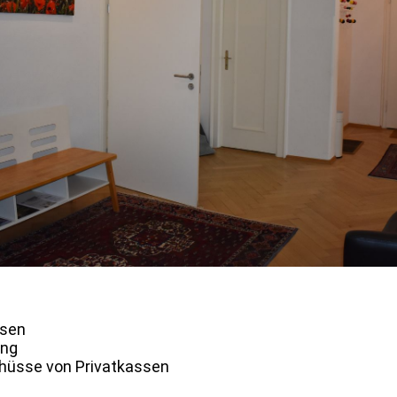
ssen
ung
chüsse von Privatkassen